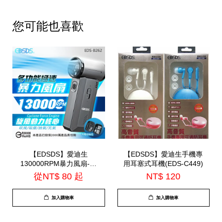
您可能也喜歡
【EDSDS】愛迪生
【EDSDS】愛迪生手機專
130000RPM暴力風扇-附
用耳塞式耳機(EDS-C449)
贈收納包(EDS-
從
NT$ 80
起
NT$ 120
B262)=TS-B2016
加入購物車
加入購物車