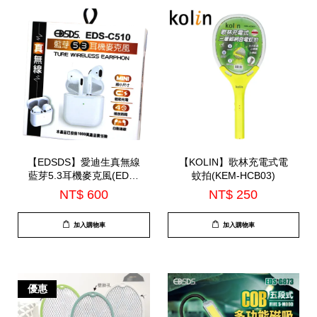
【EDSDS】愛迪生真無線
【KOLIN】歌林充電式電
藍芽5.3耳機麥克風(EDS-
蚊拍(KEM-HCB03)
C510)-7月底到貨
NT$ 600
NT$ 250
加入購物車
加入購物車
優惠