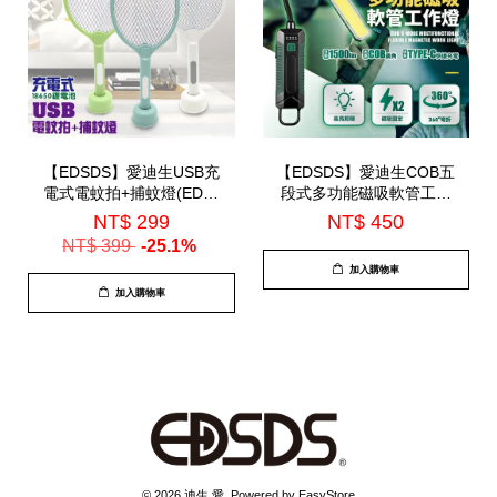
【EDSDS】愛迪生USB充
【EDSDS】愛迪生COB五
電式電蚊拍+捕蚊燈(EDS-
段式多功能磁吸軟管工作
P5693)
燈(EDS-G873)
NT$ 299
NT$ 450
NT$ 399
-25.1%
加入購物車
加入購物車
© 2026 迪生 愛. Powered by
EasyStore