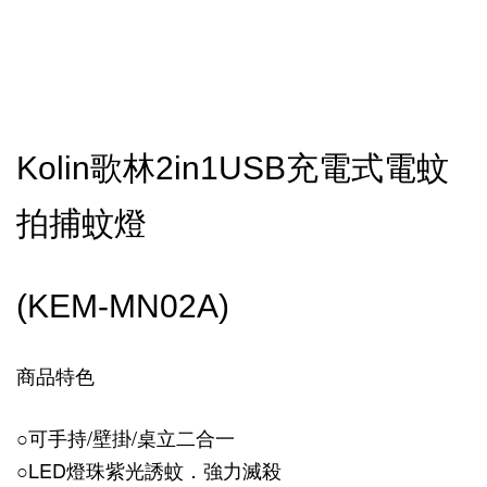
Kolin歌林2in1USB充電式電蚊
拍捕蚊燈
(KEM-MN02A)
商品特色
○可手持/壁掛/桌立二合一
○LED燈珠紫光誘蚊．強力滅殺