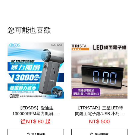
您可能也喜歡
【EDSDS】愛迪生
【TRISTAR】三星LED時
130000RPM暴力風扇-附
間鏡面電子鐘/USB 小巧精
贈收納包(EDS-
緻可當鏡子使用 |12/4小時
從
NT$ 80
起
NT$ 500
B262)=TS-B2016
制|(TS-A52)
加入購物車
加入購物車