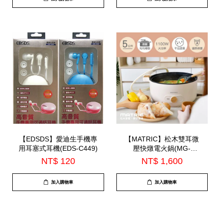
【EDSDS】愛迪生手機專
【MATRIC】松木雙耳微
用耳塞式耳機(EDS-C449)
壓快燉電火鍋(MG-
EH0511)
NT$ 120
NT$ 1,600
加入購物車
加入購物車