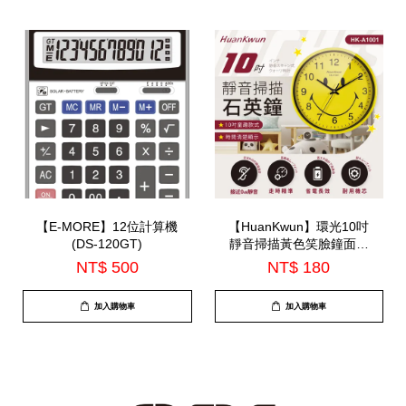
【E-MORE】12位計算機
【HuanKwun】環光10吋
(DS-120GT)
靜音掃描黃色笑臉鐘面石
英鐘(HK-A1001)
NT$ 500
NT$ 180
加入購物車
加入購物車