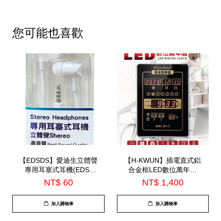
您可能也喜歡
【EDSDS】愛迪生立體聲
【H-KWUN】插電直式鋁
專用耳塞式耳機(EDS-
合金框LED數位萬年曆
C514)
(HK-011)
NT$ 60
NT$ 1,400
加入購物車
加入購物車