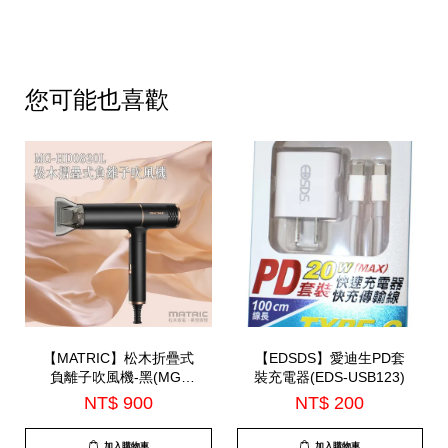
您可能也喜歡
【MATRIC】松木折疊式
【EDSDS】愛迪生PD套
負離子吹風機-黑(MG-
裝充電器(EDS-USB123)
HD0820L)
NT$ 900
NT$ 200
加入購物車
加入購物車