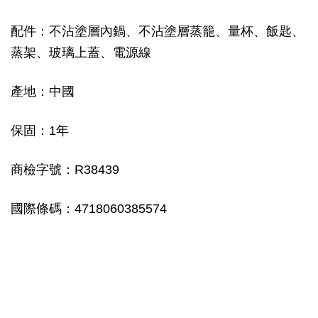
配件：不沾塗層內鍋、不沾塗層蒸籠、量杯、飯匙、
蒸架、玻璃上蓋、電源線
產地：中國
保固：1年
商檢字號：R38439
國際條碼：4718060385574