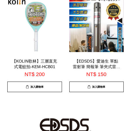
【KOLIN歌林】三層直充
【EDSDS】愛迪生 單點
式電蚊拍-KEM-HCB01
雷射筆 簡報筆 筆夾式雷射
筆 演講筆(G803)
NT$ 200
NT$ 150
加入購物車
加入購物車