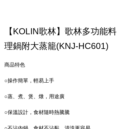
【KOLIN歌林】歌林多功能料
理鍋附大蒸籠(KNJ-HC601)
商品特色
○
操作簡單，輕易上手
○
蒸、煮、煲、燉，用途廣
○
保溫設計，食材隨時熱騰騰
○
不沾內鍋，食材不沾黏，清洗更容易