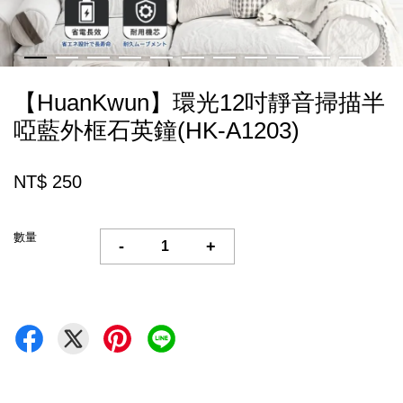
【HuanKwun】環光12吋靜音掃描半
啞藍外框石英鐘(HK-A1203)
NT$ 250
數量
-
+