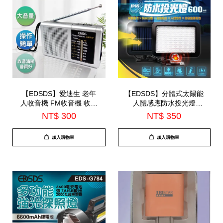
【EDSDS】愛迪生 老年
【EDSDS】分體式太陽能
人收音機 FM收音機 收音
人體感應防水投光燈
機外接麥風(EDS-C474)
(EDS-PM80W)
NT$ 300
NT$ 350
加入購物車
加入購物車