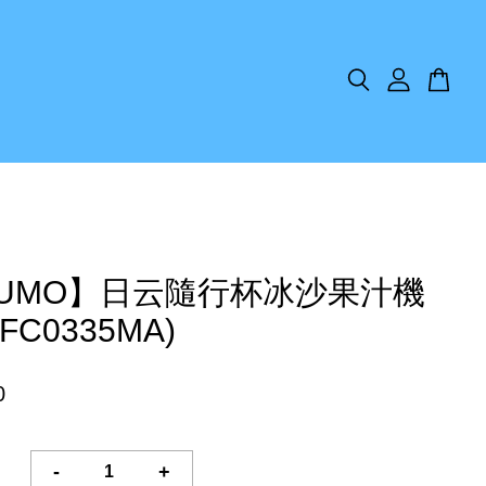
KUMO】日云隨行杯冰沙果汁機
-FC0335MA)
0
-
+