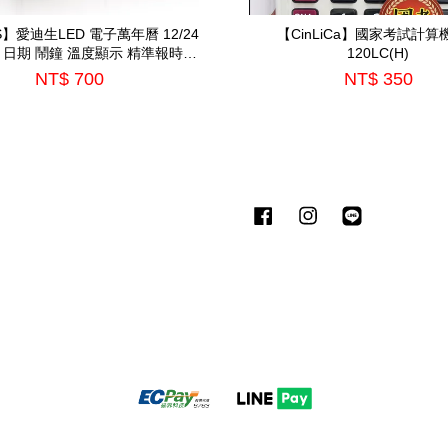
S】愛迪生LED 電子萬年曆 12/24
【CinLiCa】國家考試計算機
 日期 鬧鐘 溫度顯示 精準報時
120LC(H)
(EDS-A08)
NT$ 700
NT$ 350
Facebook
Instagram
Line