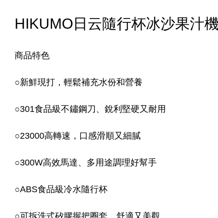
HIKUMO日云隨行杯冰沙果汁機(H
商品特色
○新鮮現打，輕鬆補充水份和營養
○301食品級不鏽鋼刀、銳利堅硬又耐用
○23000高轉速，口感滑順又細膩
○300W高效馬達、多用途調理好幫手
○ABS食品級冷水隨行杯
○可拆洗式矽膠握把圈套，舒適又美觀