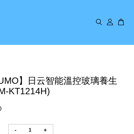
KUMO】日云智能溫控玻璃養生
M-KT1214H)
0
-
+