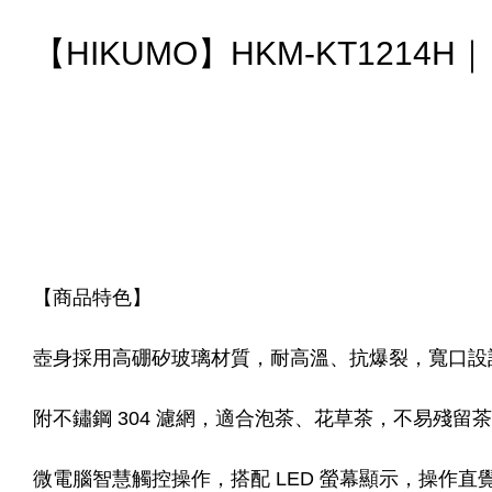
【HIKUMO】HKM-KT1214
【商品特色】
壺身採用高硼矽玻璃材質，耐高溫、抗爆裂，寬口設
附不鏽鋼 304 濾網，適合泡茶、花草茶，不易殘留
微電腦智慧觸控操作，搭配 LED 螢幕顯示，操作直