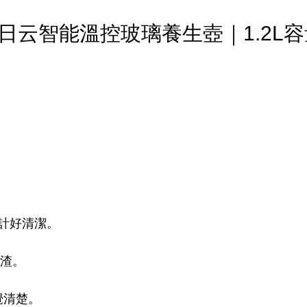
H｜日云智能溫控玻璃養生壺｜1.2L容
計好清潔。
茶渣。
覺清楚。