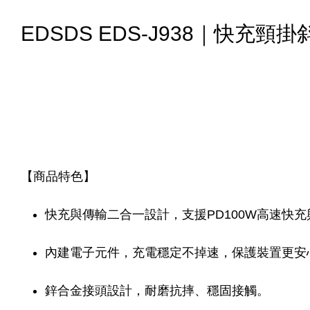
EDSDS EDS-J938｜快充頸
【商品特色】
快充與傳輸二合一設計，支援PD100W高速快
內建電子元件，充電穩定不掉速，保護裝置更安
鋅合金接頭設計，耐磨抗摔、穩固接觸。