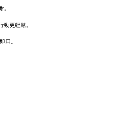
命。
行動更輕鬆。
插即用。