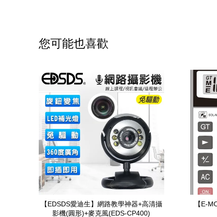
您可能也喜歡
【EDSDS愛迪生】網路教學神器+高清攝
【E-M
影機(圓形)+麥克風(EDS-CP400)