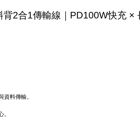
掛斜背2合1傳輸線｜PD100W快充 
充與資料傳輸。
心。