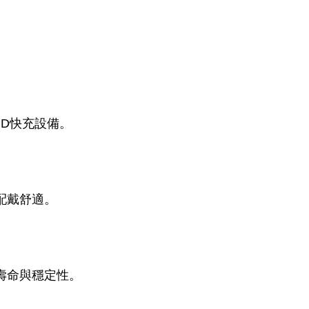
數PD快充設備。
配戴舒適。
化壽命與穩定性。