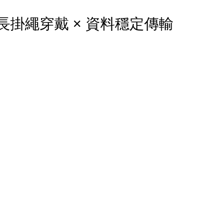
× 長掛繩穿戴 × 資料穩定傳輸