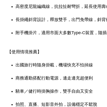
高密度尼龍編織線，抗拉扯耐彎折，延長使用壽
長掛繩斜背設計，釋放雙手，出門免帶線，斜背
附手機掛片，適用市面大多數Type-C裝置，隨
【使用情境推薦】
出國旅行時隨身掛載，機場快充不怕掉線
商務通勤搭配行動電源，邊走邊充超便利
騎車／健行時掛胸操作，雙手自由又安全
拍照、直播、短影音外拍，設備穩定不鬆脫