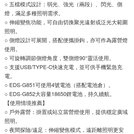
○ 五檔模式設計：弱光、強光（兩段）、閃光、側
燈，滿足多種照明需求。
○ 伸縮變焦功能，可自由切換聚光遠射或泛光大範圍
照明。
○ 側燈設計可展開，搭配便攜掛鉤，亦可作為露營燈
使用。
○ 可旋轉調節側燈角度，雙側燈90°靈活使用。
○ 支援USB/TYPE-C快速充電，並可供手機緊急充
電。
○ EDS-G851可使用4號電池（搭配電池倉）。
○ EDS-G852大容量18650鋰電池，持久續航。
【使用情境推薦】
○ 戶外露營：掛置或站立當營燈使用，提供穩定廣域
照明。
○ 夜間探險/遠足：伸縮變焦模式，遠距離照明更安