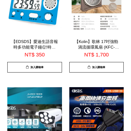
【EDSDS】愛迪生語音報
【Kolin】歌林 17吋強勁
時多功能電子鐘/計時器
渦流循環風扇 (KFC-
(EDS-A56)
MN1721)
NT$ 350
NT$ 1,700
加入購物車
加入購物車