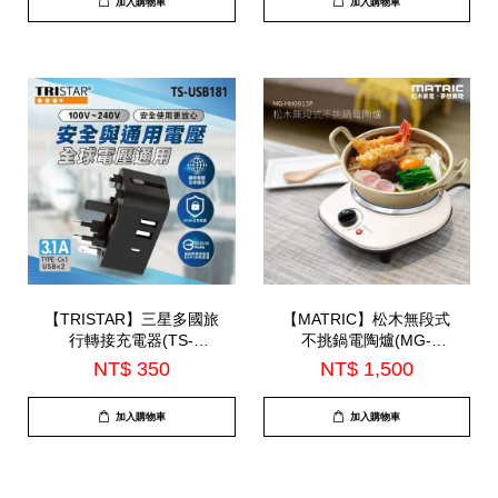
加入購物車
加入購物車
【TRISTAR】三星多國旅
【MATRIC】松木無段式
行轉接充電器(TS-
不挑鍋電陶爐(MG-
USB181)
HH0913P)
NT$ 350
NT$ 1,500
加入購物車
加入購物車