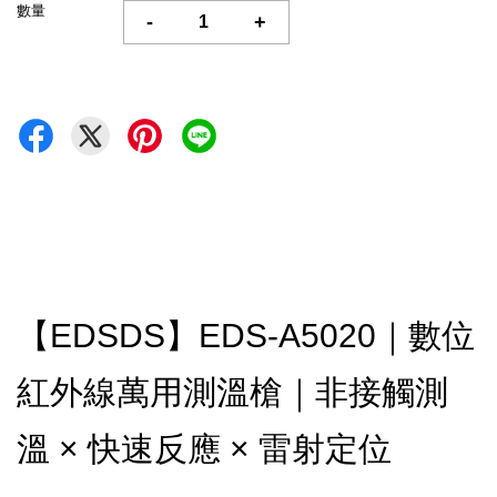
數量
-
+
【EDSDS】EDS-A5020｜數位
紅外線萬用測溫槍｜非接觸測
溫 × 快速反應 × 雷射定位