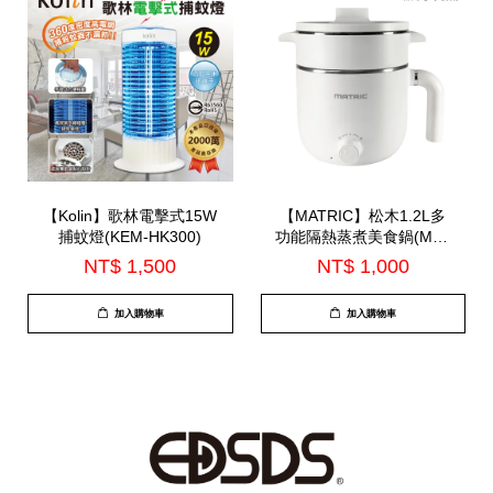
【Kolin】歌林電擊式15W
【MATRIC】松木1.2L多
捕蚊燈(KEM-HK300)
功能隔熱蒸煮美食鍋(MG-
EH0615S)
NT$ 1,500
NT$ 1,000
加入購物車
加入購物車