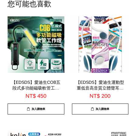
您可能也喜歡
【EDSDS】愛迪生COB五
【EDSDS】愛迪生運動型
段式多功能磁吸軟管工作
重低音高音質立體聲耳機
燈(EDS-G873)
(EDS-C421)*顏色隨機出*
NT$ 450
NT$ 200
加入購物車
加入購物車