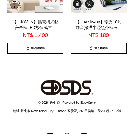
【H-KWUN】插電橫式鋁
【HuanKwun】環光10吋
合金框LED數位萬年曆
靜音掃描半啞黑外框石英
(HK-010)
鐘(HK-A1002)
NT$ 1,400
NT$ 180
加入購物車
加入購物車
© 2026 迪生 愛. Powered by
EasyStore
地址:新北市 New Taipei City , Taiwan 五股區, 248民義路一段220巷22-12號