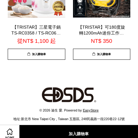
【TRISTAR】三星電子鍋
【TRISTAR】可180度旋
TS-RC0358 / TS-RC0659
轉1200mAh迷你工作燈
/ TS-RC1070
(TS-G860)
從
NT$ 1,100
起
NT$ 350
加入購物車
加入購物車
© 2026 迪生 愛. Powered by
EasyStore
地址:新北市 New Taipei City , Taiwan 五股區, 248民義路一段220巷22-12號
加入購物車
HOME