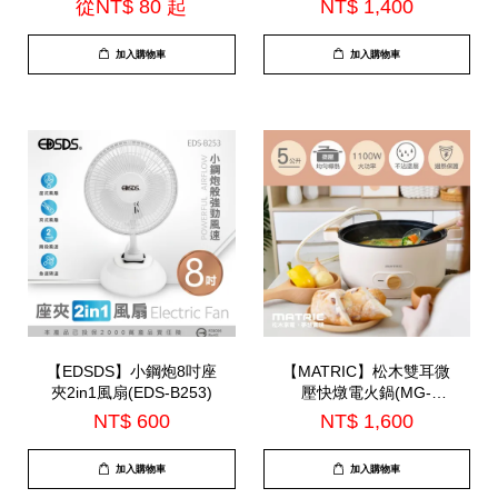
從
NT$ 80
起
NT$ 1,400
B262)=TS-B2016
加入購物車
加入購物車
【EDSDS】小鋼炮8吋座
【MATRIC】松木雙耳微
夾2in1風扇(EDS-B253)
壓快燉電火鍋(MG-
EH0511)
NT$ 600
NT$ 1,600
加入購物車
加入購物車