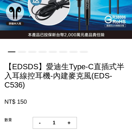
【EDSDS】愛迪生Type-C直插式半
入耳線控耳機-內建麥克風(EDS-
C536)
NT$ 150
數量
-
+