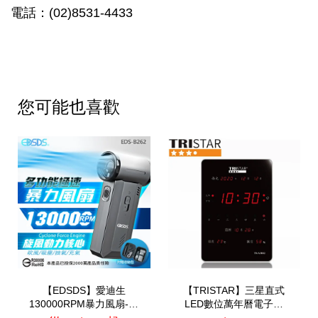
電話：(02)8531-4433
您可能也喜歡
【EDSDS】愛迪生
【TRISTAR】三星直式
130000RPM暴力風扇-附
LED數位萬年曆電子鐘
贈收納包(EDS-
(TS-A3043)