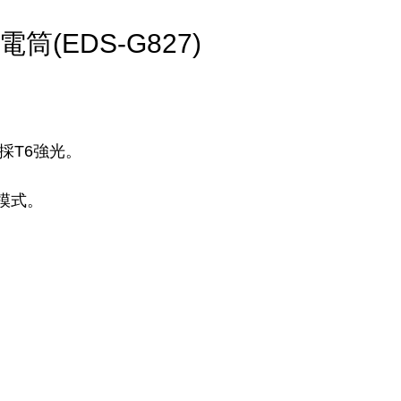
筒(EDS-G827)
,採T6強光。
模式。