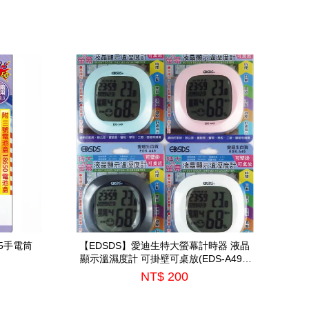
5手電筒
【EDSDS】愛迪生特大螢幕計時器 液晶
顯示溫濕度計 可掛壁可桌放(EDS-A49)*
顏色隨機出*
NT$ 200