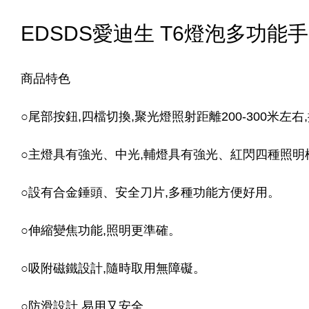
EDSDS愛迪生 T6燈泡多功能手電
商品特色
○尾部按鈕,四檔切換,聚光燈照射距離200-300米左右
○主燈具有強光、中光,輔燈具有強光、紅閃四種照明
○設有合金錘頭、安全刀片,多種功能方便好用。
○伸縮變焦功能,照明更準確。
○吸附磁鐵設計,隨時取用無障礙。
○防滑設計,易用又安全。