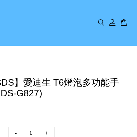
SDS】愛迪生 T6燈泡多功能手
DS-G827)
-
+