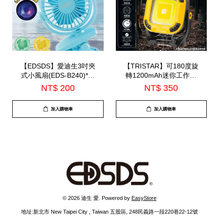
【EDSDS】愛迪生3吋夾
【TRISTAR】可180度旋
式小風扇(EDS-B240)*顏
轉1200mAh迷你工作燈
色隨機出貨*
(TS-G860)
NT$ 200
NT$ 350
加入購物車
加入購物車
© 2026 迪生 愛. Powered by
EasyStore
地址:新北市 New Taipei City , Taiwan 五股區, 248民義路一段220巷22-12號