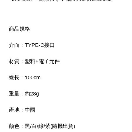
商品規格
介面：TYPE-C接口
材質：塑料+電子元件
線長：100cm
重量：約28g
產地：中國
顏色
：黑/白/綠/紫(隨機出貨)