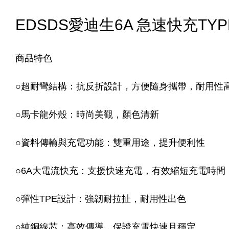
EDSDS愛迪生6A 急速快充TYPE-
商品特色
○
超耐彎結構：抗反折設計，方便隨身攜帶，耐用性
○
馬卡龍外殼：時尚美觀，顏色清新
○
資料傳輸與充電功能：雙重用途，提升便利性
○
6A大電流快充：支援快速充電，有效縮短充電時間
○
彈性TPE設計：強韌耐拉扯，耐用性出色
○
純銅線芯：高效傳導，保證充電快速且穩定