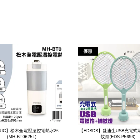
優惠
TRIC】松木全電壓溫控電熱水杯
【EDSDS】愛迪生USB充電式
(MH-BT0625L)
蚊燈(EDS-P5693)