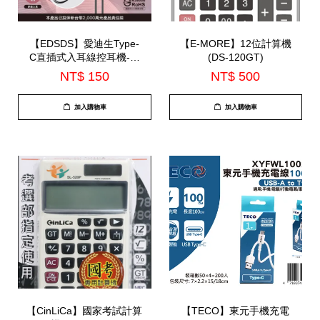
【EDSDS】愛迪生Type-
【E-MORE】12位計算機
C直插式入耳線控耳機-內
(DS-120GT)
建麥克風(EDS-C525)
NT$ 150
NT$ 500
加入購物車
加入購物車
【CinLiCa】國家考試計算
【TECO】東元手機充電