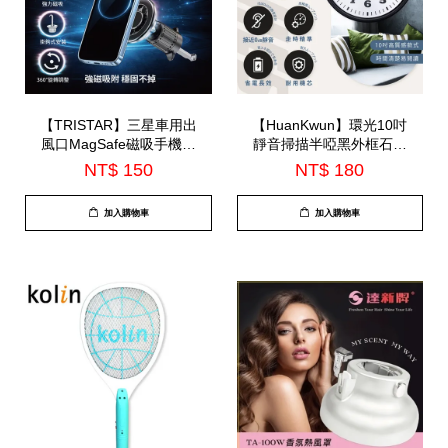
【TRISTAR】三星車用出
【HuanKwun】環光10吋
風口MagSafe磁吸手機支
靜音掃描半啞黑外框石英
架(TS-PA30)
鐘(HK-A1002)
NT$ 150
NT$ 180
加入購物車
加入購物車