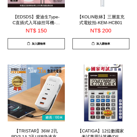
【EDSDS】愛迪生Type-
【KOLIN歌林】三層直充
C直插式入耳線控耳機-內
式電蚊拍-KEM-HCB01
建麥克風(EDS-C525)
NT$ 150
NT$ 200
加入購物車
加入購物車
【TRISTAR】36W 2孔
【CATIGA】12位數國家
PD/3.1A 2孔USB急速充電
考試專用計算機(DS-