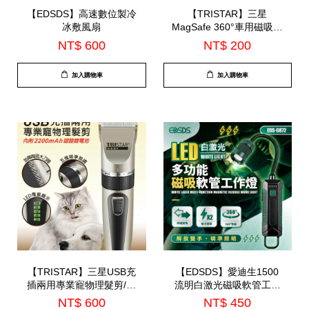
【EDSDS】高速數位製冷
【TRISTAR】三星
冰敷風扇
MagSafe 360°車用磁吸手
機支架(TS-PA31)
NT$ 600
NT$ 200
加入購物車
加入購物車
【TRISTAR】三星USB充
【EDSDS】愛迪生1500
插兩用專業寵物理髮剪/配
流明白激光磁吸軟管工作
2200mah電池(TS-R03)-7
燈(EDS-G872)
NT$ 600
NT$ 450