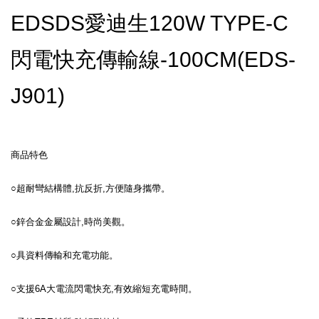
EDSDS愛迪生120W TYPE-C
閃電快充傳輸線-100CM(EDS-
J901)
商品特色
○超耐彎結構體,抗反折,方便隨身攜帶。
○鋅合金金屬設計,時尚美觀。
○具資料傳輸和充電功能。
○支援6A大電流閃電快充,有效縮短充電時間。