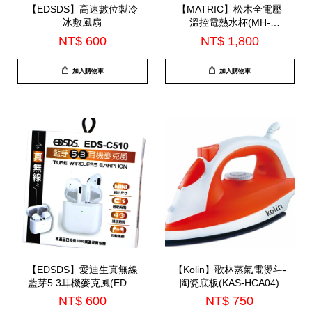
【EDSDS】高速數位製冷
【MATRIC】松木全電壓
冰敷風扇
溫控電熱水杯(MH-
BT0625L)
NT$ 600
NT$ 1,800
加入購物車
加入購物車
【EDSDS】愛迪生真無線
【Kolin】歌林蒸氣電燙斗-
藍芽5.3耳機麥克風(EDS-
陶瓷底板(KAS-HCA04)
C510)-7月底到貨
NT$ 600
NT$ 750