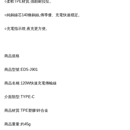
○柔軟TPE材質,強韌耐拉扯。
○純銅線芯140條銅絲,傳導優、充電快速穩定。
○充電指示燈,夜充更方便。
商品規格
商品型號:EDS-J901
商品名稱:120W快速充電傳輸線
介面類型:TYPE-C
商品材質:TPE塑膠/鋅合金
商品重量:約45g