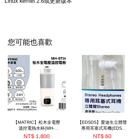
Linux kernel 2.6或更新版本
您可能也喜歡
【MATRIC】松木全電壓
【EDSDS】愛迪生立體聲
溫控電熱水杯(MH-
專用耳塞式耳機(EDS-
BT0625L)
C514)
NT$ 1,800
NT$ 60