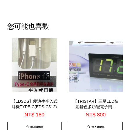
您可能也喜歡
【EDSDS】愛迪生半入式
【TRISTAR】三星LED炫
耳機TYPE-C(EDS-C512)
彩變色多功能電子鬧鐘
(TS-A2713)
NT$ 180
NT$ 800
加入購物車
加入購物車