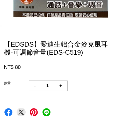
【EDSDS】愛迪生鋁合金麥克風耳
機-可調節音量(EDS-C519)
NT$ 80
數量
-
+