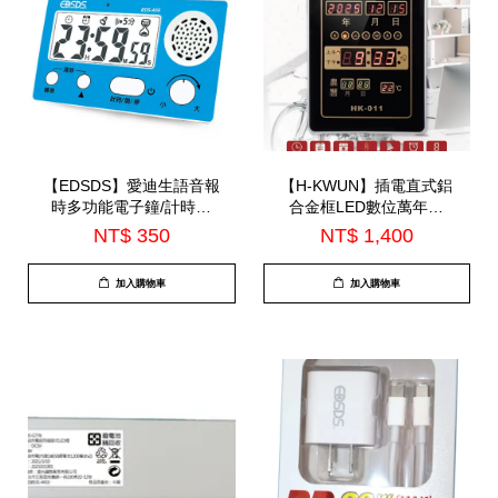
【EDSDS】愛迪生語音報
【H-KWUN】插電直式鋁
時多功能電子鐘/計時器
合金框LED數位萬年曆
(EDS-A56)
(HK-011)
NT$ 350
NT$ 1,400
加入購物車
加入購物車