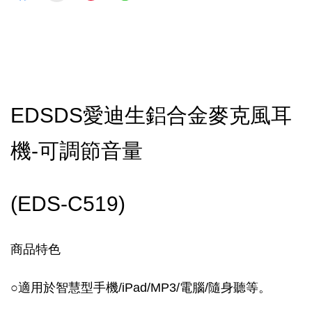
EDSDS愛迪生鋁合金麥克風耳
機-可調節音量
(EDS-C519)
商品特色
○適用於智慧型手機/iPad/MP3/電腦/隨身聽等。