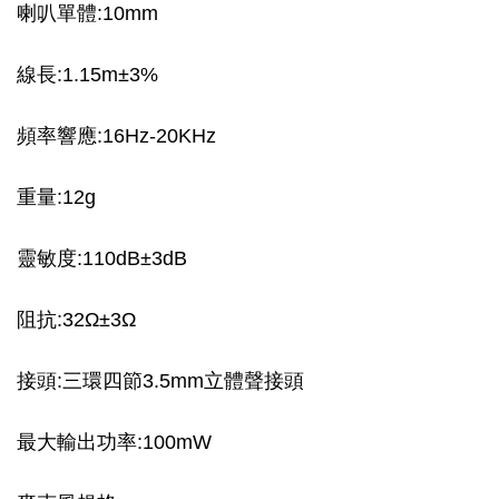
喇叭單體:10mm
線長:1.15m±3%
頻率響應:16Hz-20KHz
重量:12g
靈敏度:110dB±3dB
阻抗:32Ω±3Ω
接頭:三環四節3.5mm立體聲接頭
最大輸出功率:100mW