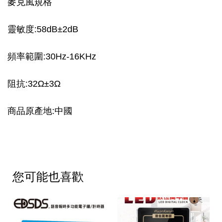
麥克風規格
靈敏度:58dB±2dB
頻率範圍:30Hz-16KHz
阻抗:32Ω±3Ω
商品原產地:中國
您可能也喜歡