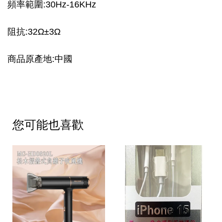
頻率範圍:30Hz-16KHz
阻抗:32Ω±3Ω
商品原產地:中國
您可能也喜歡