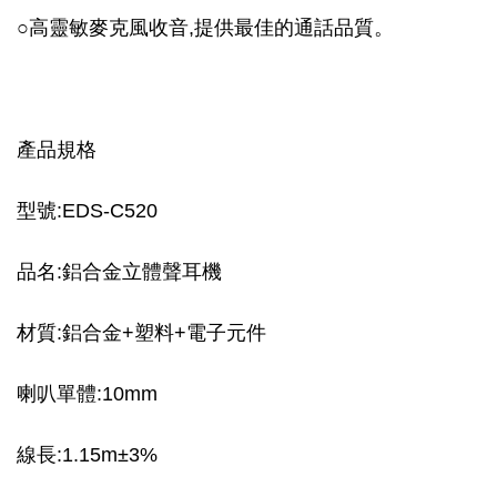
○高靈敏麥克風收音,提供最佳的通話品質。
產品規格
型號:EDS-C520
品名:
鋁合金立體聲耳機
材質:
鋁合金
+
塑料+電子元件
喇叭單體:10mm
線長:1.15m±3%