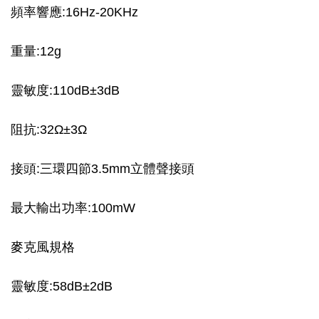
頻率響應:16Hz-20KHz
重量:12g
靈敏度:110dB±3dB
阻抗:32Ω±3Ω
接頭:三環四節3.5mm立體聲接頭
最大輸出功率:100mW
麥克風規格
靈敏度:58dB±2dB