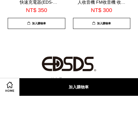
快速充電器(EDS-
人收音機 FM收音機 收音
USB141)
機外接麥風(EDS-C474)
NT$ 350
NT$ 300
加入購物車
加入購物車
© 2026 迪生 愛. Powered by
EasyStore
加入購物車
地址:新北市 New Taipei City , Taiwan 五股區, 248民義路一段220巷22-12號
HOME
Facebook
Instagram
Line