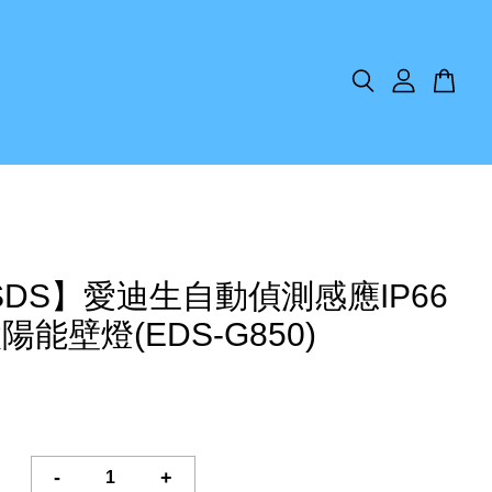
SDS】愛迪生自動偵測感應IP66
陽能壁燈(EDS-G850)
-
+