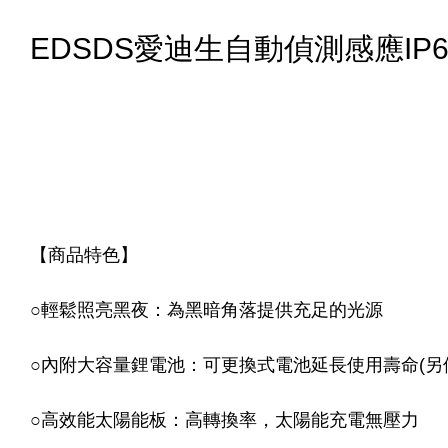
EDSDS愛迪生自動偵測感應IP66
【商品特色】
○輕鬆照亮黑夜：為黑暗角落提供充足的光源
○內附大容量鋰電池：可更換式電池延長使用壽命(另
○高效能太陽能板：高轉換率，太陽能充電無壓力