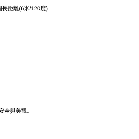
離(6米/120度)
)
安全與美觀。