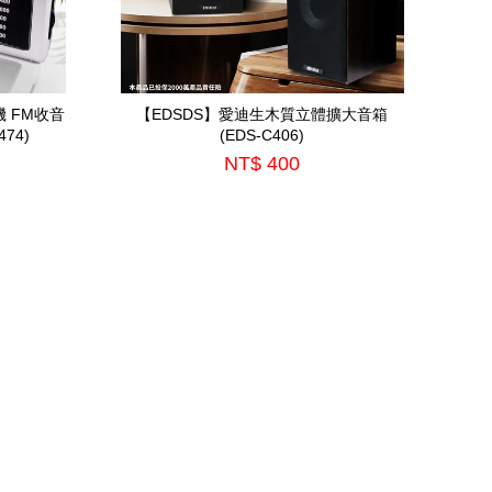
機 FM收音
【EDSDS】愛迪生木質立體擴大音箱
74)
(EDS-C406)
NT$ 400