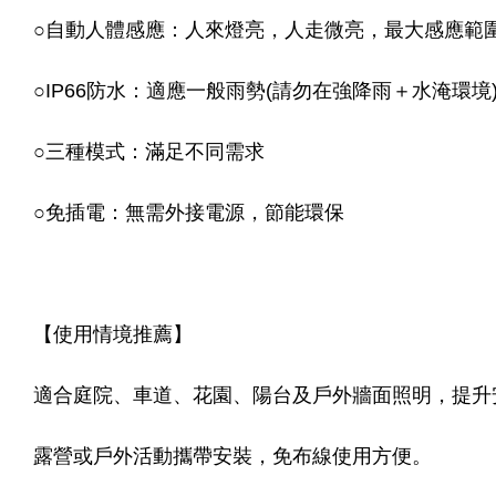
○自動人體感應：人來燈亮，人走微亮，最大感應範圍長距
○IP66防水：適應一般雨勢(請勿在強降雨＋水淹環境
○三種模式：滿足不同需求
○免插電：無需外接電源，節能環保
【使用情境推薦】
適合庭院、車道、花園、陽台及戶外牆面照明，提升
露營或戶外活動攜帶安裝，免布線使用方便。