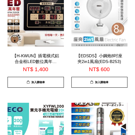
【H-KWUN】插電橫式鋁
【EDSDS】小鋼炮8吋座
合金框LED數位萬年曆
夾2in1風扇(EDS-B253)
(HK-010)
NT$ 1,400
NT$ 600
加入購物車
加入購物車