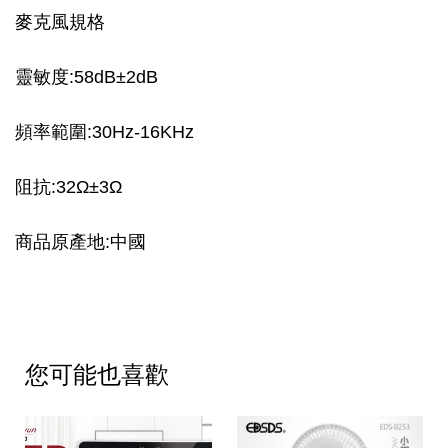
麥克風規格
靈敏度:58dB±2dB
頻率範圍:30Hz-16KHz
阻抗:32Ω±3Ω
商品原產地:中國
您可能也喜歡