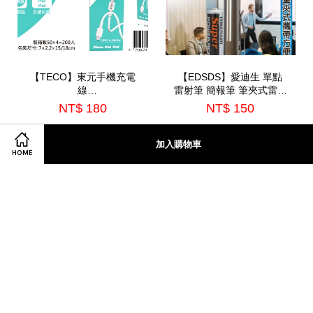
【TECO】東元手機充電
【EDSDS】愛迪生 單點
線
雷射筆 簡報筆 筆夾式雷射
200CM(XYFWL2003CL)
筆 演講筆(G803)
NT$ 180
NT$ 150
加入購物車
加入購物車
加入購物車
HOME
© 2026 迪生 愛. Powered by
EasyStore
地址:新北市 New Taipei City , Taiwan 五股區, 248民義路一段220巷22-12號