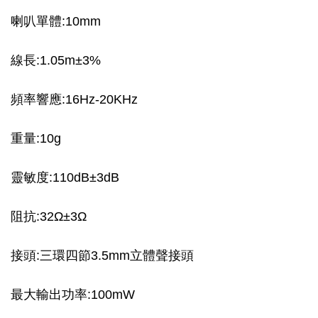
喇叭單體:10mm
線長:1.05m±3%
頻率響應:16Hz-20KHz
重量:10g
靈敏度:110dB±3dB
阻抗:32Ω±3Ω
接頭:三環四節3.5mm立體聲接頭
最大輸出功率:100mW