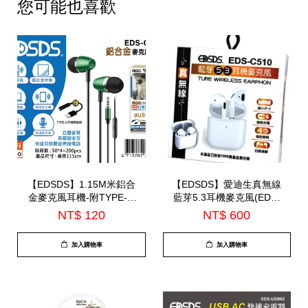
您可能也喜歡
【EDSDS】1.15M米鋁合
【EDSDS】愛迪生真無線
金麥克風耳機-附TYPE-C
藍芽5.3耳機麥克風(EDS-
轉接線(EDS-C524)
C510)-7月底到貨
NT$ 120
NT$ 600
加入購物車
加入購物車