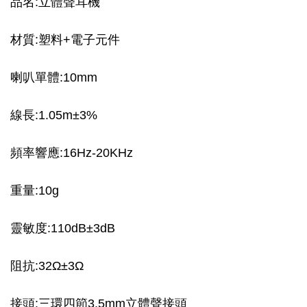
品名:立體聲耳機
材質:塑料+電子元件
喇叭單體:10mm
線長:1.05m±3%
頻率響應:16Hz-20KHz
重量:10g
靈敏度:110dB±3dB
阻抗:32Ω±3Ω
接頭:三環四節3.5mm立體聲接頭