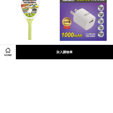
【Kolin】歌林USB充電式
【EDSDS】愛迪生 USB
加入購物車
密網電蚊拍(KEM-HCD01)
AC快速充電器(EDS-
HOME
USB62)
NT$ 300
NT$ 120
加入購物車
加入購物車