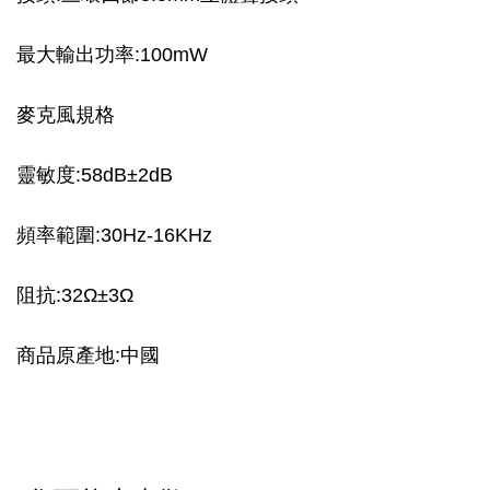
最大輸出功率:100mW
麥克風規格
靈敏度:58dB±2dB
頻率範圍:30Hz-16KHz
阻抗:32Ω±3Ω
商品原產地:中國