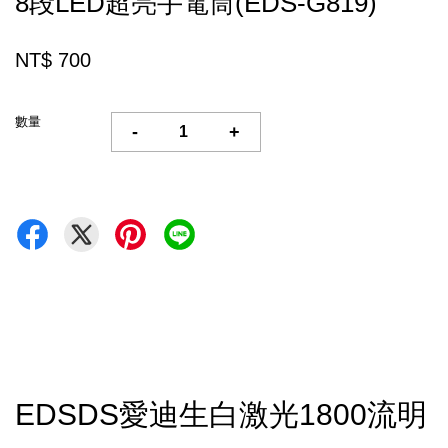
8段LED超亮手電筒(EDS-G819)
NT$ 700
數量
-
+
EDSDS愛迪生白激光1800流明