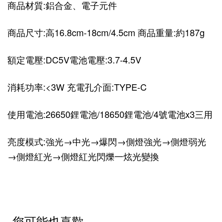
商品材質:鋁合金、電子元件
商品尺寸:高16.8cm-18cm/4.5cm 商品重量:約187g
額定電壓:DC5V電池電壓:3.7-4.5V
消耗功率:<3W 充電孔介面:TYPE-C
使用電池:26650鋰電池/18650鋰電池/4號電池x3三用
亮度模式:強光→中光→爆閃→側燈強光→側燈弱光
→側燈紅光→側燈紅光閃爍一炫光變換
您可能也喜歡