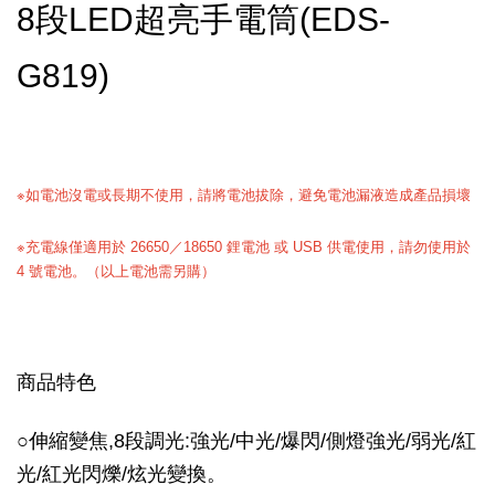
8段LED超亮手電筒(EDS-
G819)
※如電池沒電或長期不使用，請將電池拔除，避免電池漏液造成產品損壞
※充電線僅適用於 26650／18650 鋰電池 或 USB 供電使用，請勿使用於
4 號電池。
（以上電池需另購）
商品特色
○伸縮變焦,8段調光:強光/中光/爆閃/側燈強光/弱光/紅
光/紅光閃爍/炫光變換。