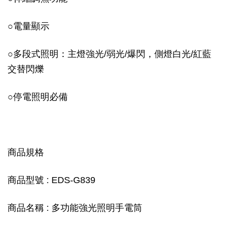
○
電量顯示
○
多段式照明：主燈強光/弱光/爆閃，側燈白光/紅藍
交替閃爍
○
停電照明必備
商品規格
商品型號 : EDS-G839
商品名稱 : 多功能強光照明手電筒