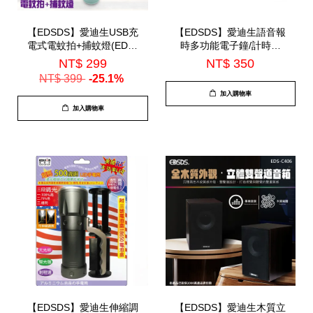
【EDSDS】愛迪生USB充
【EDSDS】愛迪生語音報
電式電蚊拍+捕蚊燈(EDS-
時多功能電子鐘/計時器
P5693)
(EDS-A56)
NT$ 299
NT$ 350
NT$ 399
-25.1%
加入購物車
加入購物車
【EDSDS】愛迪生伸縮調
【EDSDS】愛迪生木質立