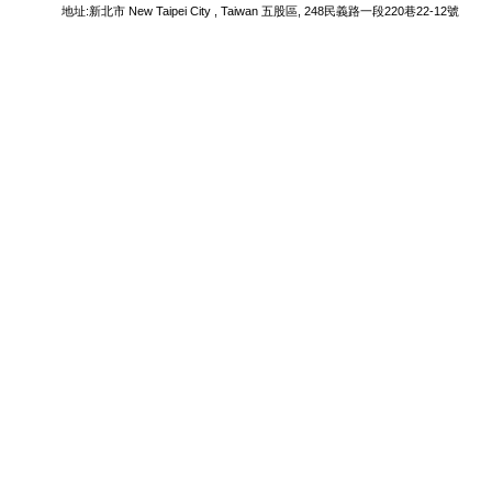
  地址:新北市 New Taipei City , Taiwan 五股區, 248民義路一段220巷22-12號 