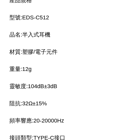
產品規格
型號:EDS-C512
品名:半入式耳機
材質:塑膠/電子元件
重量:12g
靈敏度:104dB±3dB
阻抗:32Ω±15%
頻率響應:20-20000Hz
接頭類型:TYPE-C接口