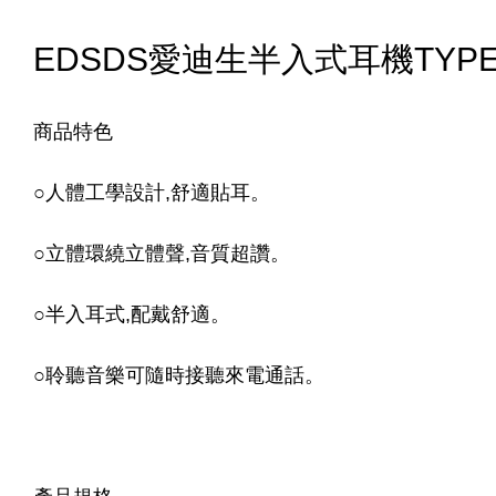
EDSDS愛迪生半入式耳機TYPE-C
商品特色
○人體工學設計,舒適貼耳。
○立體環繞立體聲,音質超讚。
○半入耳式,配戴舒適。
○聆聽音樂可隨時接聽來電通話。