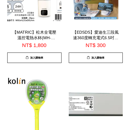
【MATRIC】松木全電壓
【EDSDS】愛迪生三段風
溫控電熱水杯(MH-
速360度轉充電式6.5吋座
BT0625L)
扇/夾扇(EDS-B257)
NT$ 1,800
NT$ 300
加入購物車
加入購物車