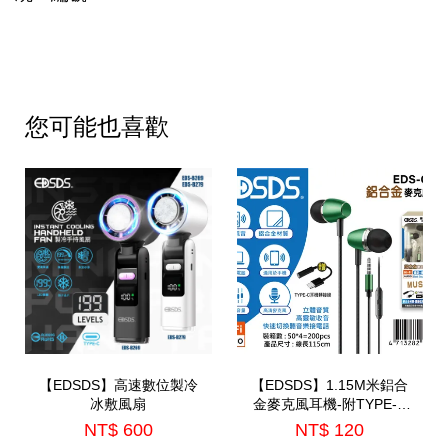
您可能也喜歡
【EDSDS】高速數位製冷
【EDSDS】1.15M米鋁合
冰敷風扇
金麥克風耳機-附TYPE-C
轉接線(EDS-C524)
NT$ 600
NT$ 120