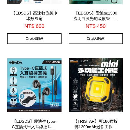
【EDSDS】高速數位製冷
【EDSDS】愛迪生1500
冰敷風扇
流明白激光磁吸軟管工作
燈(EDS-G872)
NT$ 600
NT$ 450
加入購物車
加入購物車
【EDSDS】愛迪生Type-
【TRISTAR】可180度旋
C直插式半入耳線控耳機-
轉1200mAh迷你工作燈