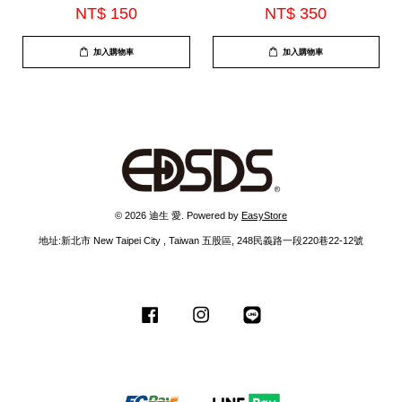
內建麥克風(EDS-C536)
(TS-G860)
NT$ 150
NT$ 350
加入購物車
加入購物車
© 2026 迪生 愛. Powered by
EasyStore
地址:新北市 New Taipei City , Taiwan 五股區, 248民義路一段220巷22-12號
Facebook
Instagram
Line