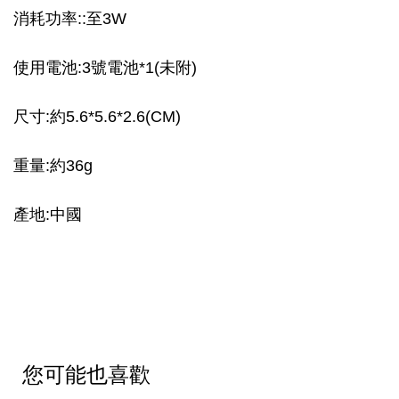
消耗功率::至3W
使用電池:3號電池*1(未附)
尺寸:約5.6*5.6*2.6(CM)
重量:約36g
產地:中國
您可能也喜歡