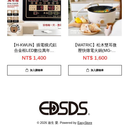
【H-KWUN】插電橫式鋁
【MATRIC】松木雙耳微
合金框LED數位萬年曆
壓快燉電火鍋(MG-
(HK-010)
EH0511)
NT$ 1,400
NT$ 1,600
加入購物車
加入購物車
© 2026 迪生 愛. Powered by
EasyStore