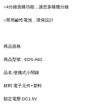
○4分鐘貪睡功能，讓您多睡幾分鐘
○禁用鹼性電池，環保設計
商品規格
商品型號 : EDS-A62
品名:便攜式小鬧鐘
材料:電子元件+塑料
額定電壓:DC1.5V