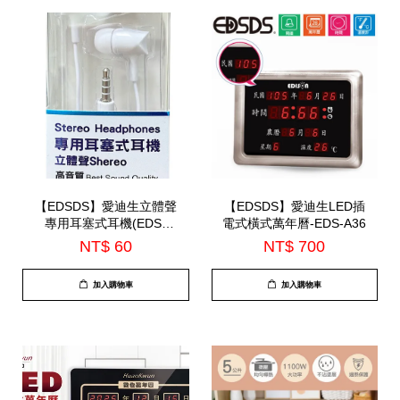
【EDSDS】愛迪生立體聲
【EDSDS】愛迪生LED插
專用耳塞式耳機(EDS-
電式橫式萬年曆-EDS-A36
C514)
NT$ 60
NT$ 700
加入購物車
加入購物車