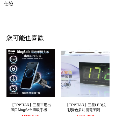
任險
您可能也喜歡
【TRISTAR】三星車用出
【TRISTAR】三星LED炫
風口MagSafe磁吸手機支
彩變色多功能電子鬧鐘
架(TS-PA30)
(TS-A2713)