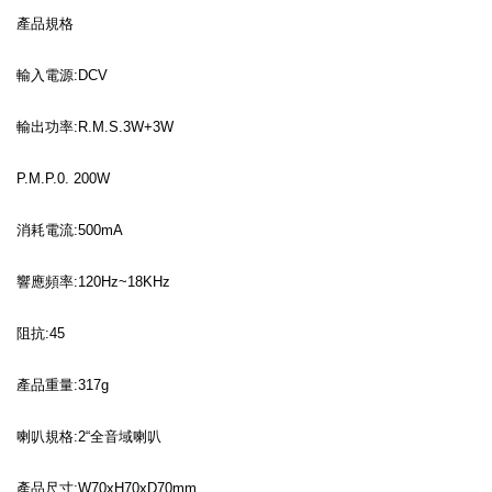
產品規格
輸入電源:DCV
輸出功率:R.M.S.3W+3W
P.M.P.0. 200W
消耗電流:500mA
響應頻率:120Hz~18KHz
阻抗:45
產品重量:317g
喇叭規格:2“全音域喇叭
產品尺寸:W70xH70xD70mm