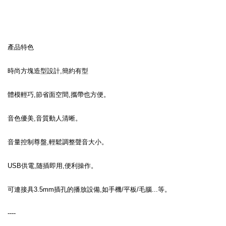
產品特色
時尚方塊造型設計,簡約有型
體模輕巧,節省面空間,攜帶也方便。
音色優美,音質動人清晰。
音量控制尊盤,輕鬆調整聲音大小。
USB供電,随插即用,便利操作。
可連接具3.5mm插孔的播放設備,如手機/平板/毛腦...等。
----