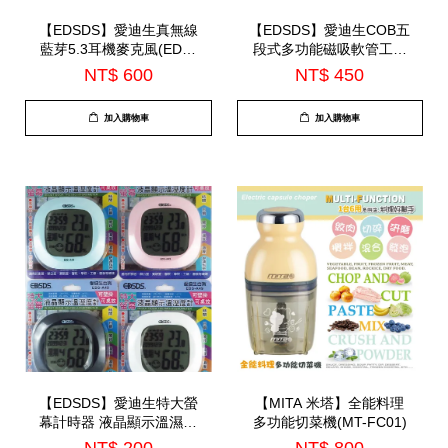
【EDSDS】愛迪生真無線
【EDSDS】愛迪生COB五
藍芽5.3耳機麥克風(EDS-
段式多功能磁吸軟管工作
C510)-7月底到貨
燈(EDS-G873)
NT$ 600
NT$ 450
加入購物車
加入購物車
【EDSDS】愛迪生特大螢
【MITA 米塔】全能料理
幕計時器 液晶顯示溫濕度
多功能切菜機(MT-FC01)
計 可掛壁可桌放(EDS-