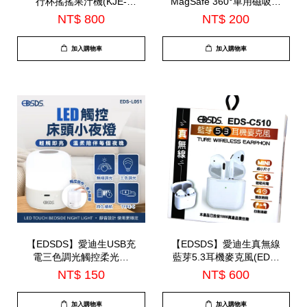
行杯搖搖果汁機(KJE-
MagSafe 360°車用磁吸手
HC200U)
機支架(TS-PA31)
NT$ 800
NT$ 200
加入購物車
加入購物車
【EDSDS】愛迪生USB充
【EDSDS】愛迪生真無線
電三色調光觸控柔光燈
藍芽5.3耳機麥克風(EDS-
(EDS-L051)
C510)-7月底到貨
NT$ 150
NT$ 600
加入購物車
加入購物車