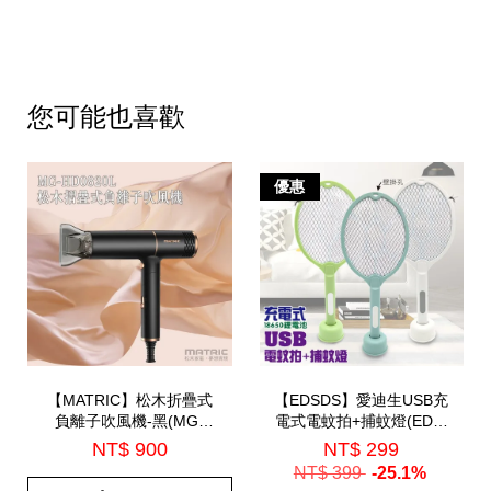
您可能也喜歡
優惠
【MATRIC】松木折疊式
【EDSDS】愛迪生USB充
負離子吹風機-黑(MG-
電式電蚊拍+捕蚊燈(EDS-
HD0820L)
P5693)
NT$ 900
NT$ 299
NT$ 399
-25.1%