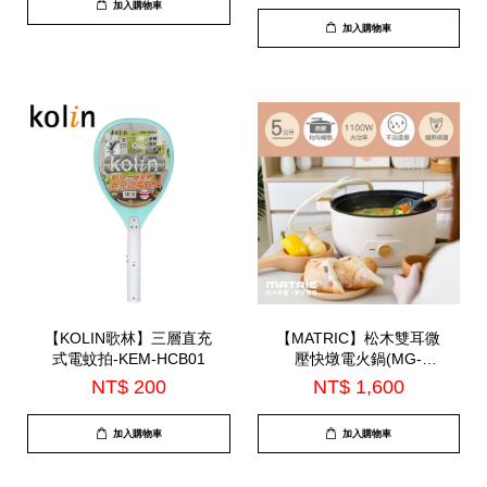
加入購物車
加入購物車
【KOLIN歌林】三層直充
【MATRIC】松木雙耳微
式電蚊拍-KEM-HCB01
壓快燉電火鍋(MG-
EH0511)
NT$ 200
NT$ 1,600
加入購物車
加入購物車