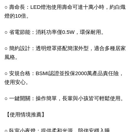
○ 壽命長：LED燈泡使用壽命可達十萬小時，約白熾
燈的10倍。
○ 省電節能：消耗功率僅0.5W，環保耐用。
○ 簡約設計：透明燈罩搭配簡潔外型，適合多種居家
風格。
○ 安規合格：BSMI認證並投保2000萬產品責任險，
使用安心。
○ 一鍵開關：操作簡單，長輩與小孩皆可輕鬆使用。
【使用情境推薦】
○ 臥室小夜燈：提供柔和光源，陪伴安穩入睡。