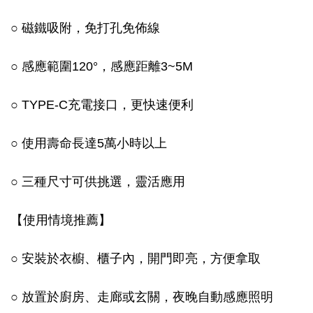
○ 磁鐵吸附，免打孔免佈線
○ 感應範圍120°，感應距離3~5M
○ TYPE-C充電接口，更快速便利
○ 使用壽命長達5萬小時以上
○ 三種尺寸可供挑選，靈活應用
【使用情境推薦】
○ 安裝於衣櫥、櫃子內，開門即亮，方便拿取
○ 放置於廚房、走廊或玄關，夜晚自動感應照明