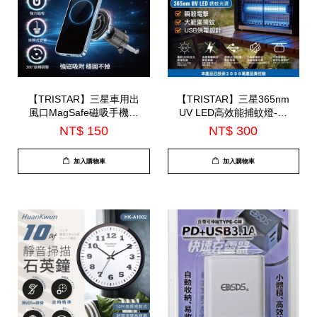
【TRISTAR】三星車用出
【TRISTAR】三星365nm
風口MagSafe磁吸手機支
UV LED高效能捕蚊燈-大
架(TS-PA30)
(TS-MN09)
NT$ 150
NT$ 300
加入購物車
加入購物車