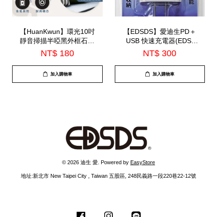
【HuanKwun】環光10吋
【EDSDS】愛迪生PD＋
靜音掃描半啞黑外框石英
USB 快速充電器(EDS-
鐘(HK-A1002)
USB142)
NT$ 180
NT$ 300
加入購物車
加入購物車
© 2026 迪生 愛. Powered by
EasyStore
地址:新北市 New Taipei City , Taiwan 五股區, 248民義路一段220巷22-12號
Facebook
Instagram
Line