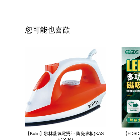
您可能也喜歡
【Kolin】歌林蒸氣電燙斗-陶瓷底板(KAS-
【EDS
HCA04)