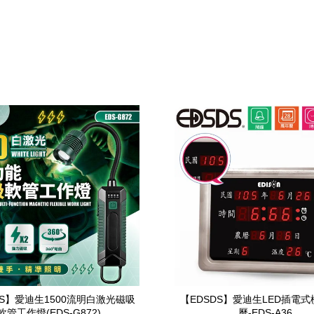
DS】愛迪生1500流明白激光磁吸
【EDSDS】愛迪生LED插電
軟管工作燈(EDS-G872)
曆-EDS-A36