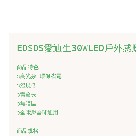
EDSDS愛迪生30WLED戶外感應
商品特色

○高光效 環保省電

○溫度低

○壽命長

○無暗區

○全電壓全球通用

商品規格
