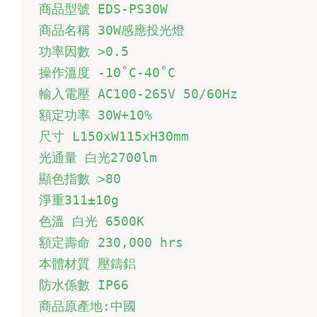
商品型號 EDS-PS30W 

商品名稱 30W感應投光燈 

功率因數 >0.5

操作溫度 -10˚C-40˚C

輸入電壓 AC100-265V 50/60Hz

額定功率 30W+10% 

尺寸 L150xW115xH30mm

光通量 白光2700lm 

顯色指數 >80 

淨重311±10g

色溫 白光 6500K 

額定壽命 230,000 hrs

本體材質 
壓鑄鋁
防水係數 IP66

商品原產地:中國