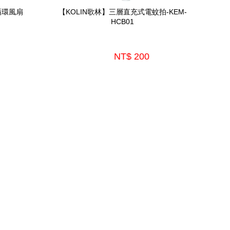
循環風扇 
【KOLIN歌林】三層直充式電蚊拍-KEM-
HCB01
NT$ 200 