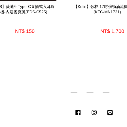
DS】愛迪生Type-C直插式入耳線
【Kolin】歌林 17吋強勁渦流
機-內建麥克風(EDS-C525)
(KFC-MN1721)
NT$ 150 
NT$ 1,700 