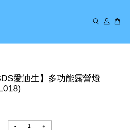
SDS愛迪生】多功能露營燈
L018)
-
+