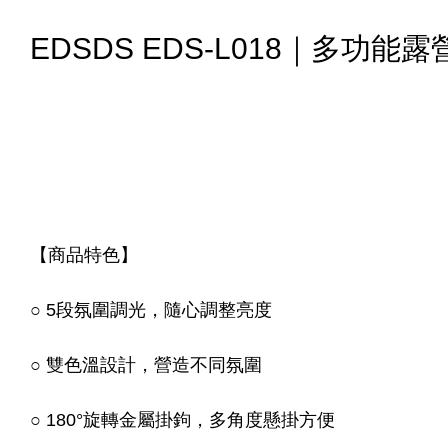
EDSDS EDS-L018｜多功能
【商品特色】
○ 5段氛圍調光，隨心調整亮度
○ 雙色溫設計，營造不同氛圍
○ 180°旋轉金屬掛鉤，多角度懸掛方便