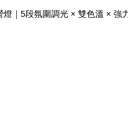
露營燈｜5段氛圍調光 × 雙色溫 × 