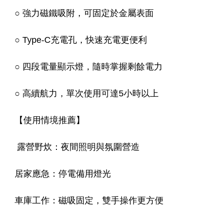
○ 強力磁鐵吸附，可固定於金屬表面
○ Type-C充電孔，快速充電更便利
○ 四段電量顯示燈，隨時掌握剩餘電力
○ 高續航力，單次使用可達5小時以上
【使用情境推薦】
露營野炊：夜間照明與氛圍營造
居家應急：停電備用燈光
車庫工作：磁吸固定，雙手操作更方便