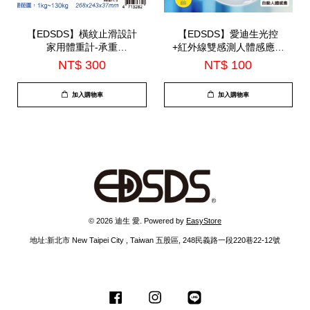
【EDSDS】橫紋止滑設計
【EDSDS】愛迪生光控
家用體重計-承重
+紅外線雙感測人體感應燈
130kg(EDS-H143)
(EDS-IL6W)
NT$ 300
NT$ 100
加入購物車
加入購物車
© 2026 迪生 愛. Powered by
EasyStore
地址:新北市 New Taipei City , Taiwan 五股區, 248民義路一段220巷22-12號
Facebook
Instagram
Line