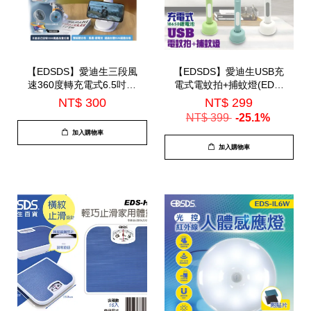
【EDSDS】愛迪生三段風
【EDSDS】愛迪生USB充
速360度轉充電式6.5吋座
電式電蚊拍+捕蚊燈(EDS-
扇/夾扇(EDS-B257)
P5693)
NT$ 300
NT$ 299
NT$ 399
-25.1%
加入購物車
加入購物車