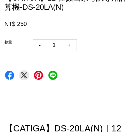
算機-DS-20LA(N)
NT$ 250
數量
-
+
【CATIGA】DS-20LA(N)｜12