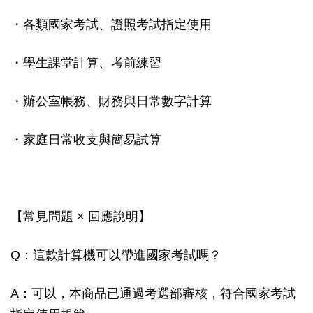
・各類國家考試、證照考試指定使用
・學生課堂計算、考前練習
・辦公室帳務、財務與日常數字計算
・家庭日常收支與簡易試算
【常見問題 × 回應說明】
Q：這款計算機可以帶進國家考試嗎？
A：可以，本商品已通過考選部審核，符合國家考試