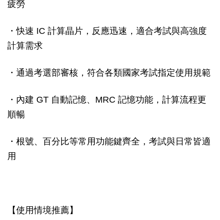
疲勞
・快速 IC 計算晶片，反應迅速，適合考試與高強度
計算需求
・通過考選部審核，符合各類國家考試指定使用規範
・內建 GT 自動記憶、MRC 記憶功能，計算流程更
順暢
・根號、百分比等常用功能鍵齊全，考試與日常皆適
用
【使用情境推薦】