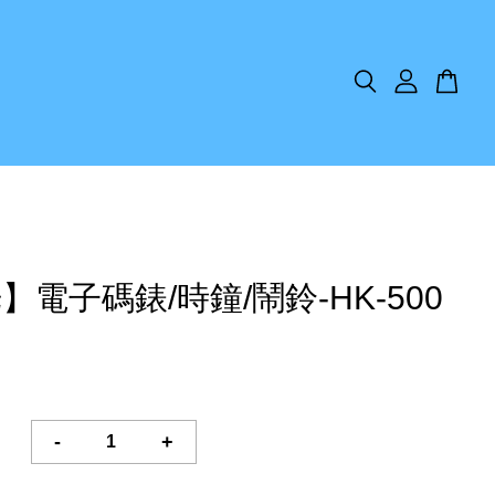
】電子碼錶/時鐘/鬧鈴-HK-500
-
+