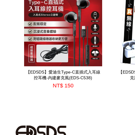
【EDSDS】愛迪生Type-C直插式入耳線
【EDS
控耳機-內建麥克風(EDS-C538)
克
NT$ 150